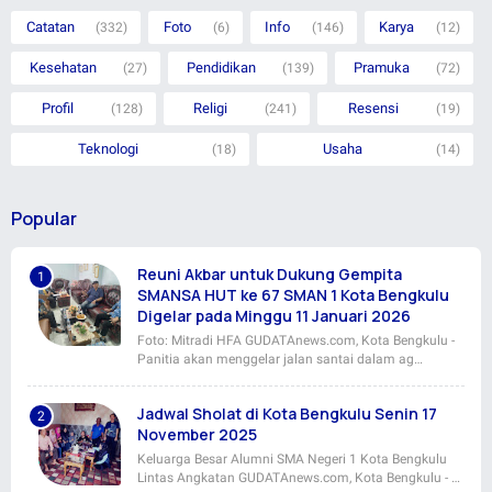
Catatan
Foto
Info
Karya
(332)
(6)
(146)
(12)
Kesehatan
Pendidikan
Pramuka
(27)
(139)
(72)
Profil
Religi
Resensi
(128)
(241)
(19)
Teknologi
Usaha
(18)
(14)
Popular
Reuni Akbar untuk Dukung Gempita
SMANSA HUT ke 67 SMAN 1 Kota Bengkulu
Digelar pada Minggu 11 Januari 2026
Foto: Mitradi HFA GUDATAnews.com, Kota Bengkulu -
Panitia akan menggelar jalan santai dalam ag…
Jadwal Sholat di Kota Bengkulu Senin 17
November 2025
Keluarga Besar Alumni SMA Negeri 1 Kota Bengkulu
Lintas Angkatan GUDATAnews.com, Kota Bengkulu - …