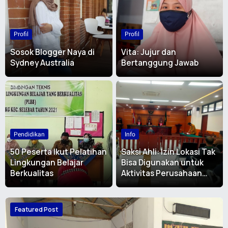
Profil
Profil
Sosok Blogger Naya di
Vita: Jujur dan
Sydney Australia
Bertanggung Jawab
Pendidikan
Info
50 Peserta Ikut Pelatihan
Saksi Ahli: Izin Lokasi Tak
Lingkungan Belajar
Bisa Digunakan untuk
Berkualitas
Aktivitas Perusahaan
Perkebunan
Featured Post