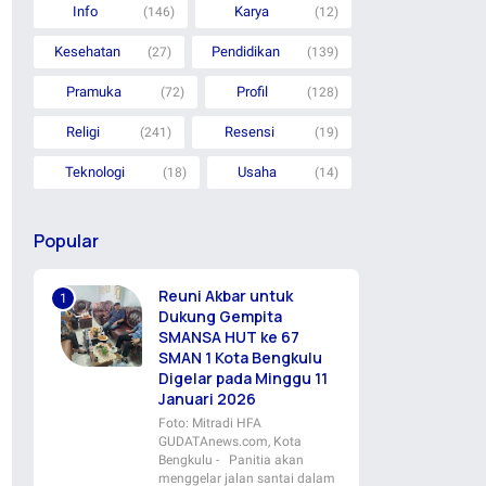
Info
Karya
(146)
(12)
Kesehatan
Pendidikan
(27)
(139)
Pramuka
Profil
(72)
(128)
Religi
Resensi
(241)
(19)
Teknologi
Usaha
(18)
(14)
Popular
Reuni Akbar untuk
Dukung Gempita
SMANSA HUT ke 67
SMAN 1 Kota Bengkulu
Digelar pada Minggu 11
Januari 2026
Foto: Mitradi HFA
GUDATAnews.com, Kota
Bengkulu - Panitia akan
menggelar jalan santai dalam