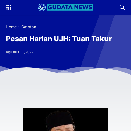
Home
›
Catatan
Pesan Harian UJH: Tuan Takur
Agustus 11, 2022