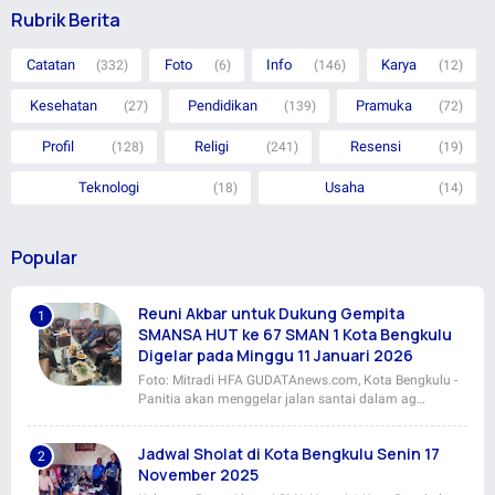
Rubrik Berita
Catatan
Foto
Info
Karya
(332)
(6)
(146)
(12)
Kesehatan
Pendidikan
Pramuka
(27)
(139)
(72)
Profil
Religi
Resensi
(128)
(241)
(19)
Teknologi
Usaha
(18)
(14)
Popular
Reuni Akbar untuk Dukung Gempita
SMANSA HUT ke 67 SMAN 1 Kota Bengkulu
Digelar pada Minggu 11 Januari 2026
Foto: Mitradi HFA GUDATAnews.com, Kota Bengkulu -
Panitia akan menggelar jalan santai dalam ag…
Jadwal Sholat di Kota Bengkulu Senin 17
November 2025