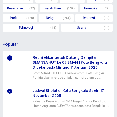
Catatan
Foto
Info
Karya
(332)
(6)
(146)
(12)
Kesehatan
Pendidikan
Pramuka
(27)
(139)
(72)
Profil
Religi
Resensi
(128)
(241)
(19)
Teknologi
Usaha
(18)
(14)
Popular
Reuni Akbar untuk Dukung Gempita
SMANSA HUT ke 67 SMAN 1 Kota Bengkulu
Digelar pada Minggu 11 Januari 2026
Foto: Mitradi HFA GUDATAnews.com, Kota Bengkulu -
Panitia akan menggelar jalan santai dalam ag…
Jadwal Sholat di Kota Bengkulu Senin 17
November 2025
Keluarga Besar Alumni SMA Negeri 1 Kota Bengkulu
Lintas Angkatan GUDATAnews.com, Kota Bengkulu - …