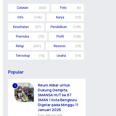
Catatan
Foto
(332)
(6)
Info
Karya
(146)
(12)
Kesehatan
Pendidikan
(27)
(139)
Pramuka
Profil
(72)
(128)
Religi
Resensi
(241)
(19)
Teknologi
Usaha
(18)
(14)
Popular
Reuni Akbar untuk
Dukung Gempita
SMANSA HUT ke 67
SMAN 1 Kota Bengkulu
Digelar pada Minggu 11
Januari 2026
Foto: Mitradi HFA