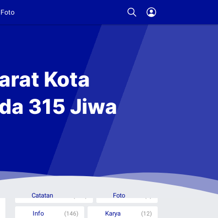
Foto
arat Kota
da 315 Jiwa
Rubrik Berita
Catatan
Foto
(332)
(6)
Info
Karya
(146)
(12)