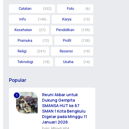
Catatan
Foto
(332)
(6)
Info
Karya
(146)
(12)
Kesehatan
Pendidikan
(27)
(139)
Pramuka
Profil
(72)
(128)
Religi
Resensi
(241)
(19)
Teknologi
Usaha
(18)
(14)
Popular
Reuni Akbar untuk
Dukung Gempita
SMANSA HUT ke 67
SMAN 1 Kota Bengkulu
Digelar pada Minggu 11
Januari 2026
Foto: Mitradi HFA