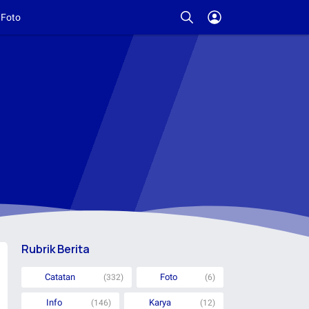
Foto
Rubrik Berita
Catatan
Foto
(332)
(6)
Info
Karya
(146)
(12)