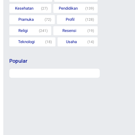
Kesehatan
Pendidikan
(27)
(139)
Pramuka
Profil
(72)
(128)
Religi
Resensi
(241)
(19)
Teknologi
Usaha
(18)
(14)
Popular