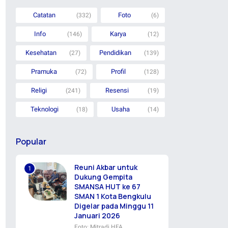
Catatan
Foto
(332)
(6)
Info
Karya
(146)
(12)
Kesehatan
Pendidikan
(27)
(139)
Pramuka
Profil
(72)
(128)
Religi
Resensi
(241)
(19)
Teknologi
Usaha
(18)
(14)
Popular
Reuni Akbar untuk
Dukung Gempita
SMANSA HUT ke 67
SMAN 1 Kota Bengkulu
Digelar pada Minggu 11
Januari 2026
Foto: Mitradi HFA