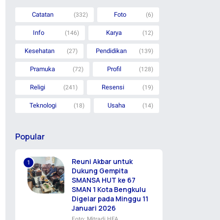
Catatan
Foto
(332)
(6)
Info
Karya
(146)
(12)
Kesehatan
Pendidikan
(27)
(139)
Pramuka
Profil
(72)
(128)
Religi
Resensi
(241)
(19)
Teknologi
Usaha
(18)
(14)
Popular
Reuni Akbar untuk
Dukung Gempita
SMANSA HUT ke 67
SMAN 1 Kota Bengkulu
Digelar pada Minggu 11
Januari 2026
Foto: Mitradi HFA