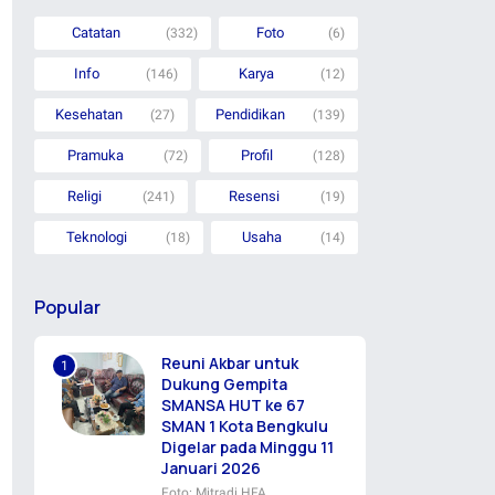
Catatan
Foto
(332)
(6)
Info
Karya
(146)
(12)
Kesehatan
Pendidikan
(27)
(139)
Pramuka
Profil
(72)
(128)
Religi
Resensi
(241)
(19)
Teknologi
Usaha
(18)
(14)
Popular
Reuni Akbar untuk
Dukung Gempita
SMANSA HUT ke 67
SMAN 1 Kota Bengkulu
Digelar pada Minggu 11
Januari 2026
Foto: Mitradi HFA