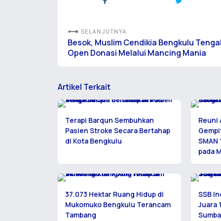
SELANJUTNYA
Besok, Muslim Cendikia Bengkulu Tenga
Open Donasi Melalui Mancing Mania
Artikel Terkait
Terapi Barqun Sembuhkan
Reuni 
Pasien Stroke Secara Bertahap
Gempi
di Kota Bengkulu
SMAN 1
pada M
37.073 Hektar Ruang Hidup di
SSB I
Mukomuko Bengkulu Terancam
Juara 
Tambang
Sumbag