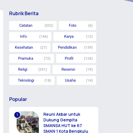
Rubrik Berita
Catatan
Foto
(332)
(6)
Info
Karya
(146)
(12)
Kesehatan
Pendidikan
(27)
(139)
Pramuka
Profil
(72)
(128)
Religi
Resensi
(241)
(19)
Teknologi
Usaha
(18)
(14)
Popular
Reuni Akbar untuk
Dukung Gempita
SMANSA HUT ke 67
SMAN 1 Kota Bengkulu