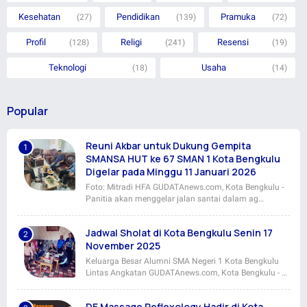
Kesehatan
Pendidikan
Pramuka
(27)
(139)
(72)
Profil
Religi
Resensi
(128)
(241)
(19)
Teknologi
Usaha
(18)
(14)
Popular
Reuni Akbar untuk Dukung Gempita
SMANSA HUT ke 67 SMAN 1 Kota Bengkulu
Digelar pada Minggu 11 Januari 2026
Foto: Mitradi HFA GUDATAnews.com, Kota Bengkulu -
Panitia akan menggelar jalan santai dalam ag…
Jadwal Sholat di Kota Bengkulu Senin 17
November 2025
Keluarga Besar Alumni SMA Negeri 1 Kota Bengkulu
Lintas Angkatan GUDATAnews.com, Kota Bengkulu - …
DE Massage Reflexology Hadir di Kota