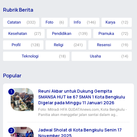
Rubrik Berita
Catatan
Foto
Info
Karya
(332)
(6)
(146)
(12)
Kesehatan
Pendidikan
Pramuka
(27)
(139)
(72)
Profil
Religi
Resensi
(128)
(241)
(19)
Teknologi
Usaha
(18)
(14)
Popular
Reuni Akbar untuk Dukung Gempita
SMANSA HUT ke 67 SMAN 1 Kota Bengkulu
Digelar pada Minggu 11 Januari 2026
Foto: Mitradi HFA GUDATAnews.com, Kota Bengkulu -
Panitia akan menggelar jalan santai dalam ag…
Jadwal Sholat di Kota Bengkulu Senin 17
November 2025