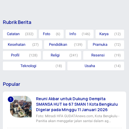
Rubrik Berita
Catatan
Foto
Info
Karya
(332)
(6)
(146)
(12)
Kesehatan
Pendidikan
Pramuka
(27)
(139)
(72)
Profil
Religi
Resensi
(128)
(241)
(19)
Teknologi
Usaha
(18)
(14)
Popular
Reuni Akbar untuk Dukung Gempita
SMANSA HUT ke 67 SMAN 1 Kota Bengkulu
Digelar pada Minggu 11 Januari 2026
Foto: Mitradi HFA GUDATAnews.com, Kota Bengkulu -
Panitia akan menggelar jalan santai dalam ag…