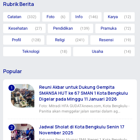
Rubrik Berita
Catatan
Foto
Info
Karya
(332)
(6)
(146)
(12)
Kesehatan
Pendidikan
Pramuka
(27)
(139)
(72)
Profil
Religi
Resensi
(128)
(241)
(19)
Teknologi
Usaha
(18)
(14)
Popular
Reuni Akbar untuk Dukung Gempita
SMANSA HUT ke 67 SMAN 1 Kota Bengkulu
Digelar pada Minggu 11 Januari 2026
Foto: Mitradi HFA GUDATAnews.com, Kota Bengkulu -
Panitia akan menggelar jalan santai dalam ag…
Jadwal Sholat di Kota Bengkulu Senin 17
November 2025
Keluarga Besar Alumni SMA Negeri 1 Kota Bengkulu