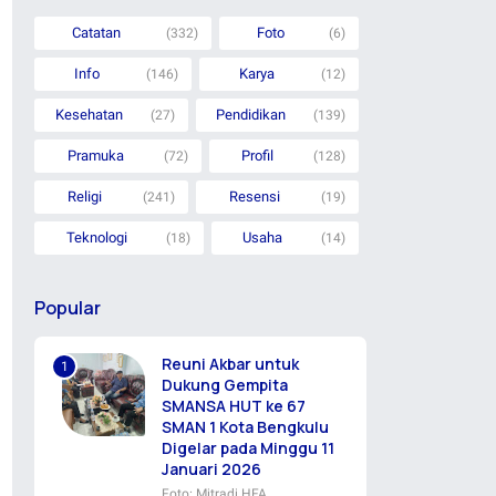
Catatan
Foto
(332)
(6)
Info
Karya
(146)
(12)
Kesehatan
Pendidikan
(27)
(139)
Pramuka
Profil
(72)
(128)
Religi
Resensi
(241)
(19)
Teknologi
Usaha
(18)
(14)
Popular
Reuni Akbar untuk
Dukung Gempita
SMANSA HUT ke 67
SMAN 1 Kota Bengkulu
Digelar pada Minggu 11
Januari 2026
Foto: Mitradi HFA