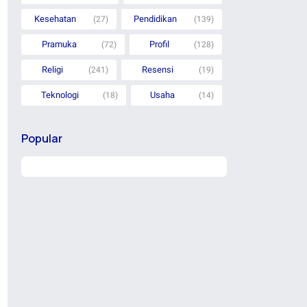
Kesehatan
Pendidikan
(27)
(139)
Pramuka
Profil
(72)
(128)
Religi
Resensi
(241)
(19)
Teknologi
Usaha
(18)
(14)
Popular