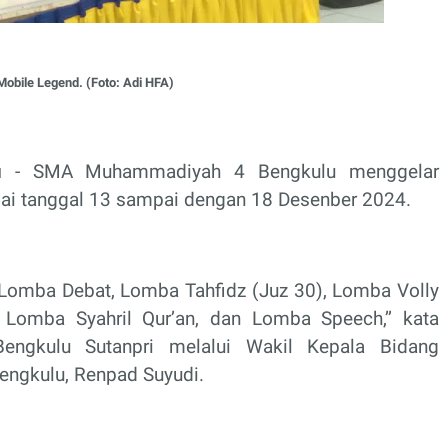
obile Legend. (Foto: Adi HFA)
u
- SMA Muhammadiyah 4 Bengkulu menggelar
ulai tanggal 13 sampai dengan 18 Desenber 2024.
ri Lomba Debat, Lomba Tahfidz (Juz 30), Lomba Volly
Lomba Syahril Qur’an, dan Lomba Speech,’’ kata
gkulu Sutanpri melalui Wakil Kepala Bidang
gkulu, Renpad Suyudi.