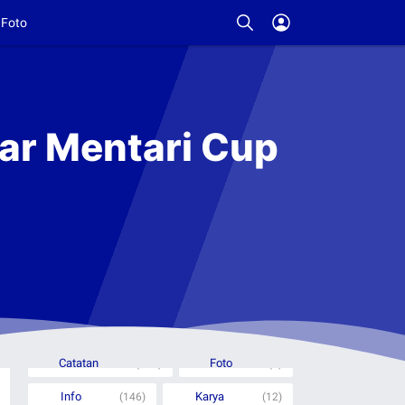
Foto
r Mentari Cup
Rubrik Berita
Catatan
Foto
(332)
(6)
Info
Karya
(146)
(12)