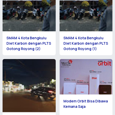
SMAM 4 Kota Bengkulu
SMAM 4 Kota Bengkulu
Diet Karbon dengan PLTS
Diet Karbon dengan PLTS
Gotong Royong (2)
Gotong Royong (1)
Modem Orbit Bisa Dibawa
Kemana Saja