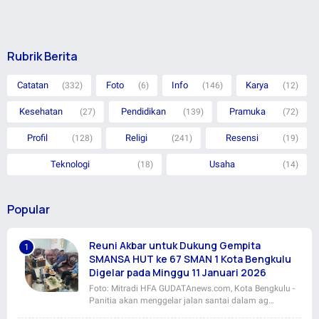
Rubrik Berita
Catatan
Foto
Info
Karya
(332)
(6)
(146)
(12)
Kesehatan
Pendidikan
Pramuka
(27)
(139)
(72)
Profil
Religi
Resensi
(128)
(241)
(19)
Teknologi
Usaha
(18)
(14)
Popular
Reuni Akbar untuk Dukung Gempita
SMANSA HUT ke 67 SMAN 1 Kota Bengkulu
Digelar pada Minggu 11 Januari 2026
Foto: Mitradi HFA GUDATAnews.com, Kota Bengkulu -
Panitia akan menggelar jalan santai dalam ag…