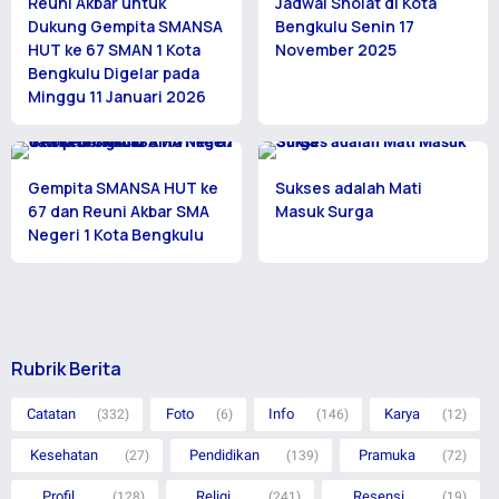
Reuni Akbar untuk
Jadwal Sholat di Kota
Dukung Gempita SMANSA
Bengkulu Senin 17
HUT ke 67 SMAN 1 Kota
November 2025
Bengkulu Digelar pada
Minggu 11 Januari 2026
Gempita SMANSA HUT ke
Sukses adalah Mati
67 dan Reuni Akbar SMA
Masuk Surga
Negeri 1 Kota Bengkulu
Rubrik Berita
Catatan
Foto
Info
Karya
(332)
(6)
(146)
(12)
Kesehatan
Pendidikan
Pramuka
(27)
(139)
(72)
Profil
Religi
Resensi
(128)
(241)
(19)