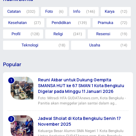
Catatan
Foto
Info
Karya
(332)
(6)
(146)
(12)
Kesehatan
Pendidikan
Pramuka
(27)
(139)
(72)
Profil
Religi
Resensi
(128)
(241)
(19)
Teknologi
Usaha
(18)
(14)
Popular
Reuni Akbar untuk Dukung Gempita
SMANSA HUT ke 67 SMAN 1 Kota Bengkulu
Digelar pada Minggu 11 Januari 2026
Foto: Mitradi HFA GUDATAnews.com, Kota Bengkulu -
Panitia akan menggelar jalan santai dalam ag…
Jadwal Sholat di Kota Bengkulu Senin 17
November 2025
Keluarga Besar Alumni SMA Negeri 1 Kota Bengkulu