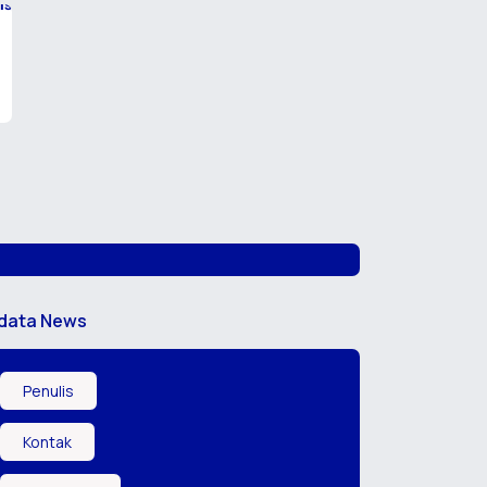
data News
Penulis
Kontak