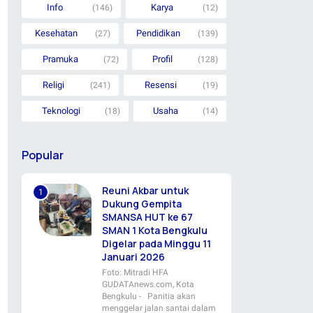
Info
Karya
(146)
(12)
Kesehatan
Pendidikan
(27)
(139)
Pramuka
Profil
(72)
(128)
Religi
Resensi
(241)
(19)
Teknologi
Usaha
(18)
(14)
Popular
Reuni Akbar untuk
Dukung Gempita
SMANSA HUT ke 67
SMAN 1 Kota Bengkulu
Digelar pada Minggu 11
Januari 2026
Foto: Mitradi HFA
GUDATAnews.com, Kota
Bengkulu - Panitia akan
menggelar jalan santai dalam