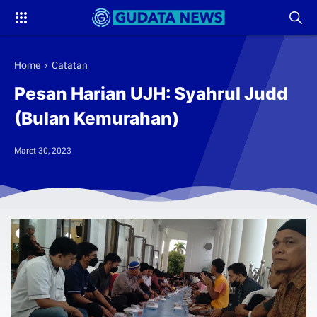
Home
›
Catatan
Pesan Harian UJH: Syahrul Judd
(Bulan Kemurahan)
Maret 30, 2023