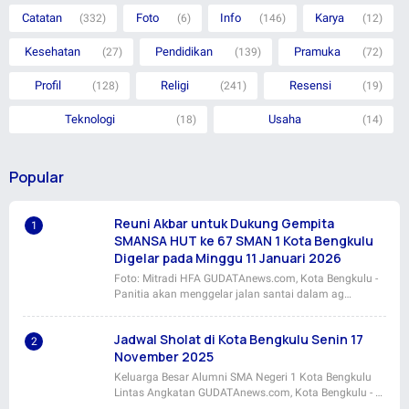
Catatan
Foto
Info
Karya
(332)
(6)
(146)
(12)
Kesehatan
Pendidikan
Pramuka
(27)
(139)
(72)
Profil
Religi
Resensi
(128)
(241)
(19)
Teknologi
Usaha
(18)
(14)
Popular
Reuni Akbar untuk Dukung Gempita
SMANSA HUT ke 67 SMAN 1 Kota Bengkulu
Digelar pada Minggu 11 Januari 2026
Foto: Mitradi HFA GUDATAnews.com, Kota Bengkulu -
Panitia akan menggelar jalan santai dalam ag…
Jadwal Sholat di Kota Bengkulu Senin 17
November 2025
Keluarga Besar Alumni SMA Negeri 1 Kota Bengkulu
Lintas Angkatan GUDATAnews.com, Kota Bengkulu - …