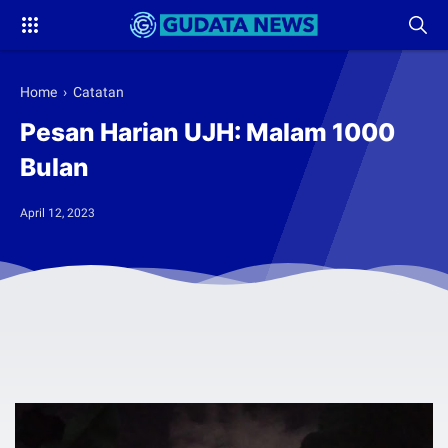
Home
›
Catatan
Pesan Harian UJH: Malam 1000
Bulan
April 12, 2023