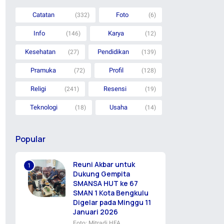
Catatan
Foto
(332)
(6)
Info
Karya
(146)
(12)
Kesehatan
Pendidikan
(27)
(139)
Pramuka
Profil
(72)
(128)
Religi
Resensi
(241)
(19)
Teknologi
Usaha
(18)
(14)
Popular
Reuni Akbar untuk
Dukung Gempita
SMANSA HUT ke 67
SMAN 1 Kota Bengkulu
Digelar pada Minggu 11
Januari 2026
Foto: Mitradi HFA