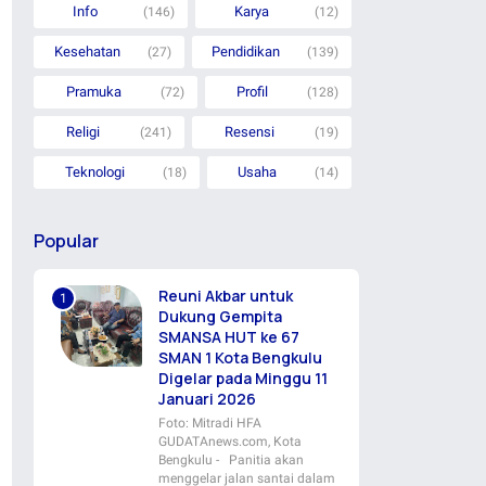
Info
Karya
(146)
(12)
Kesehatan
Pendidikan
(27)
(139)
Pramuka
Profil
(72)
(128)
Religi
Resensi
(241)
(19)
Teknologi
Usaha
(18)
(14)
Popular
Reuni Akbar untuk
Dukung Gempita
SMANSA HUT ke 67
SMAN 1 Kota Bengkulu
Digelar pada Minggu 11
Januari 2026
Foto: Mitradi HFA
GUDATAnews.com, Kota
Bengkulu - Panitia akan
menggelar jalan santai dalam