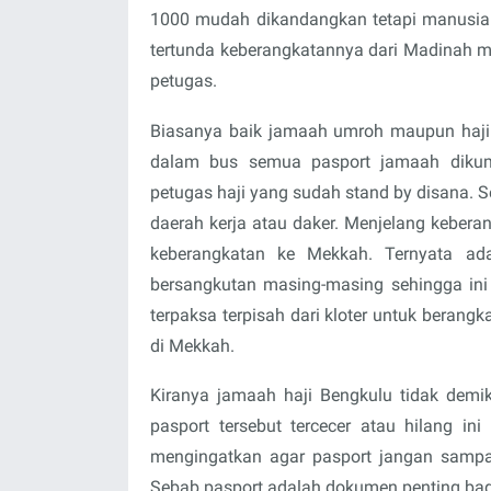
1000 mudah dikandangkan tetapi manusia s
tertunda keberangkatannya dari Madinah m
petugas.
Biasanya baik jamaah umroh maupun haji s
dalam bus semua pasport jamaah dikum
petugas haji yang sudah stand by disana. S
daerah kerja atau daker. Menjelang kebera
keberangkatan ke Mekkah. Ternyata ad
bersangkutan masing-masing sehingga ini
terpaksa terpisah dari kloter untuk berang
di Mekkah.
Kiranya jamaah haji Bengkulu tidak demik
pasport tersebut tercecer atau hilang i
mengingatkan agar pasport jangan sampai
Sebab pasport adalah dokumen penting ba