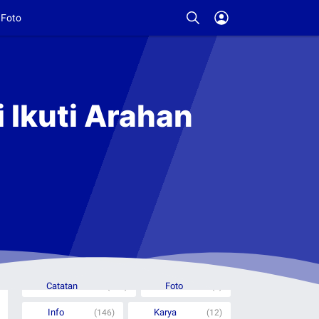
Foto
 Ikuti Arahan
Rubrik Berita
Catatan
Foto
(332)
(6)
Info
Karya
(146)
(12)