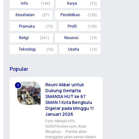
Info
Karya
(146)
(12)
Kesehatan
Pendidikan
(27)
(139)
Pramuka
Profil
(72)
(128)
Religi
Resensi
(241)
(19)
Teknologi
Usaha
(18)
(14)
Popular
Reuni Akbar untuk
Dukung Gempita
SMANSA HUT ke 67
SMAN 1 Kota Bengkulu
Digelar pada Minggu 11
Januari 2026
Foto: Mitradi HFA
GUDATAnews.com, Kota
Bengkulu - Panitia akan
menggelar jalan santai dalam