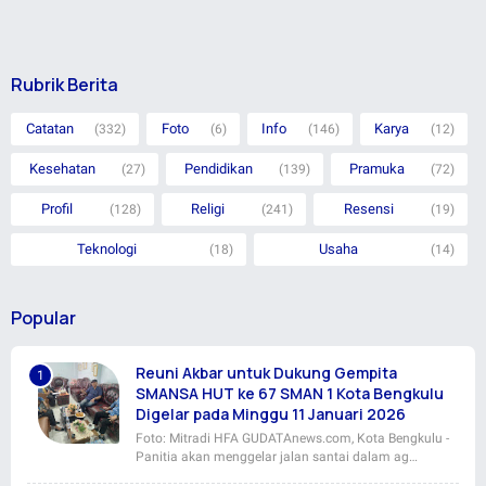
Rubrik Berita
Catatan
Foto
Info
Karya
(332)
(6)
(146)
(12)
Kesehatan
Pendidikan
Pramuka
(27)
(139)
(72)
Profil
Religi
Resensi
(128)
(241)
(19)
Teknologi
Usaha
(18)
(14)
Popular
Reuni Akbar untuk Dukung Gempita
SMANSA HUT ke 67 SMAN 1 Kota Bengkulu
Digelar pada Minggu 11 Januari 2026
Foto: Mitradi HFA GUDATAnews.com, Kota Bengkulu -
Panitia akan menggelar jalan santai dalam ag…