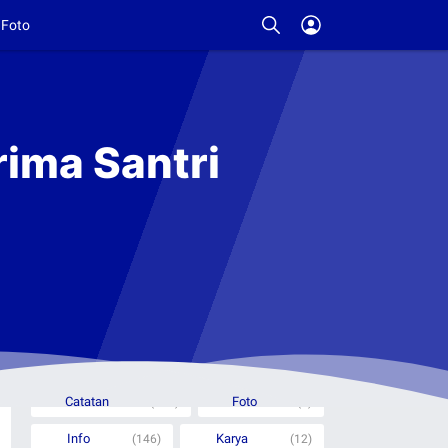
Foto
ima Santri
Rubrik Berita
Catatan
Foto
(332)
(6)
Info
Karya
(146)
(12)