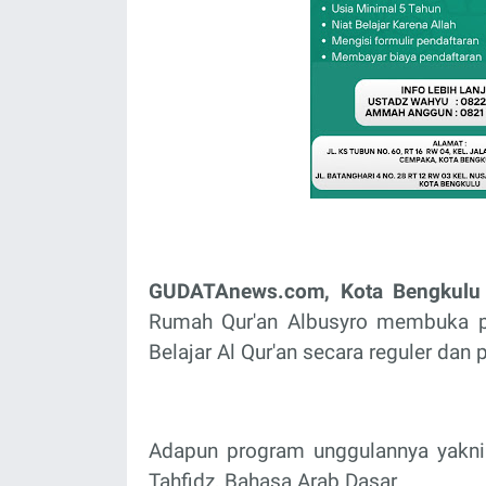
GUDATAnews.com, Kota Bengkulu
Rumah Qur'an Albusyro membuka pe
Belajar Al Qur'an secara reguler dan p
Adapun program unggulannya yakni T
Tahfidz, Bahasa Arab Dasar.