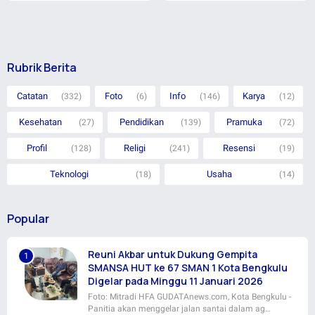
Rubrik Berita
Catatan
Foto
Info
Karya
(332)
(6)
(146)
(12)
Kesehatan
Pendidikan
Pramuka
(27)
(139)
(72)
Profil
Religi
Resensi
(128)
(241)
(19)
Teknologi
Usaha
(18)
(14)
Popular
Reuni Akbar untuk Dukung Gempita
SMANSA HUT ke 67 SMAN 1 Kota Bengkulu
Digelar pada Minggu 11 Januari 2026
Foto: Mitradi HFA GUDATAnews.com, Kota Bengkulu -
Panitia akan menggelar jalan santai dalam ag…