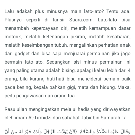
Lalu adakah plus minusnya main lato-lato? Tentu ada.
Plusnya seperti di lansir Suara.com. Lato-lato bisa
menambah kepercayaan diri, melatih kemampuan dasar
motorik, melatih ketenangan pikiran, melatih kesabaran,
melatih keseimbangan tubuh, mengalihkan perhatian anak
dari gadget dan bisa saja menjuarai permainan jika jago
bermain lato-lato. Sedangkan sisi minus permainan ini
yang paling utama adalah bising, apalagi kalau lebih dari 4
orang, bila kurang hati-hati bisa menciderai pemain baik
pada kening, kepala bahkan gigi, mata dan hidung. Maka,
perlu pengawasan dari orang tua.
Rasulullah mengingatkan melalui hadis yang diriwayatkan
oleh imam At-Tirmidzi dari sahabat Jabir bin Samurah r.a.
وَقَالَ عَلَيْهِ الصَّلَاةُ وَالسَّلَامُ: {لِأنْ يُؤَدِّبَ الرَّجُلُ وَلَدَهُ خَيْرٌ لَهُ مِنْ أنْ