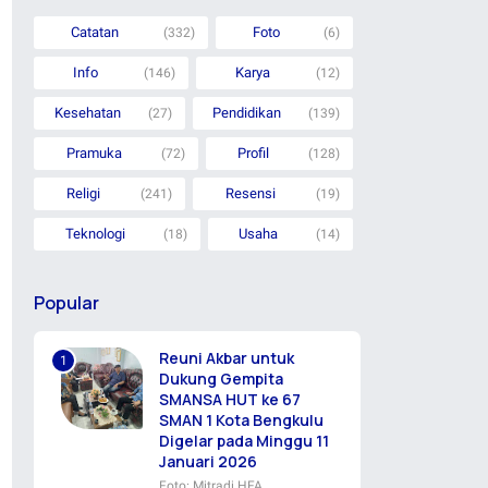
Catatan
Foto
(332)
(6)
Info
Karya
(146)
(12)
Kesehatan
Pendidikan
(27)
(139)
Pramuka
Profil
(72)
(128)
Religi
Resensi
(241)
(19)
Teknologi
Usaha
(18)
(14)
Popular
Reuni Akbar untuk
Dukung Gempita
SMANSA HUT ke 67
SMAN 1 Kota Bengkulu
Digelar pada Minggu 11
Januari 2026
Foto: Mitradi HFA