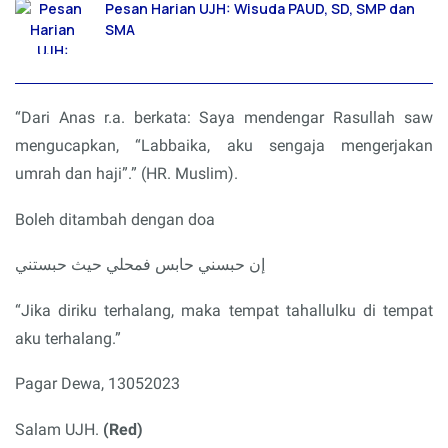
Pesan Harian UJH: Wisuda PAUD, SD, SMP dan
SMA
“Dari Anas r.a. berkata: Saya mendengar Rasullah saw
mengucapkan, “Labbaika, aku sengaja mengerjakan
umrah dan haji”.” (HR. Muslim).
Boleh ditambah dengan doa
إن حبسني حابس فمحلي حيث حبستني
“Jika diriku terhalang, maka tempat tahallulku di tempat
aku terhalang.”
Pagar Dewa, 13052023
Salam UJH.
(Red)