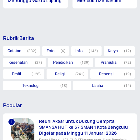
Menunggu Waktu Lapang
Mencoba Memahami
Rubrik Berita
Catatan
Foto
Info
Karya
(332)
(6)
(146)
(12)
Kesehatan
Pendidikan
Pramuka
(27)
(139)
(72)
Profil
Religi
Resensi
(128)
(241)
(19)
Teknologi
Usaha
(18)
(14)
Popular
Reuni Akbar untuk Dukung Gempita
SMANSA HUT ke 67 SMAN 1 Kota Bengkulu
Digelar pada Minggu 11 Januari 2026
Foto: Mitradi HFA GUDATAnews.com, Kota Bengkulu -