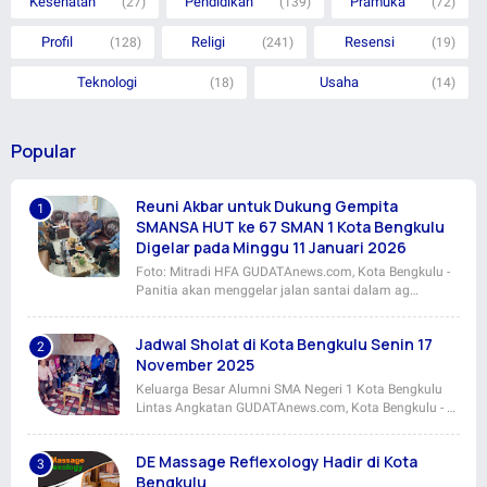
Kesehatan
Pendidikan
Pramuka
(27)
(139)
(72)
Profil
Religi
Resensi
(128)
(241)
(19)
Teknologi
Usaha
(18)
(14)
Popular
Reuni Akbar untuk Dukung Gempita
SMANSA HUT ke 67 SMAN 1 Kota Bengkulu
Digelar pada Minggu 11 Januari 2026
Foto: Mitradi HFA GUDATAnews.com, Kota Bengkulu -
Panitia akan menggelar jalan santai dalam ag…
Jadwal Sholat di Kota Bengkulu Senin 17
November 2025
Keluarga Besar Alumni SMA Negeri 1 Kota Bengkulu
Lintas Angkatan GUDATAnews.com, Kota Bengkulu - …
DE Massage Reflexology Hadir di Kota
Bengkulu