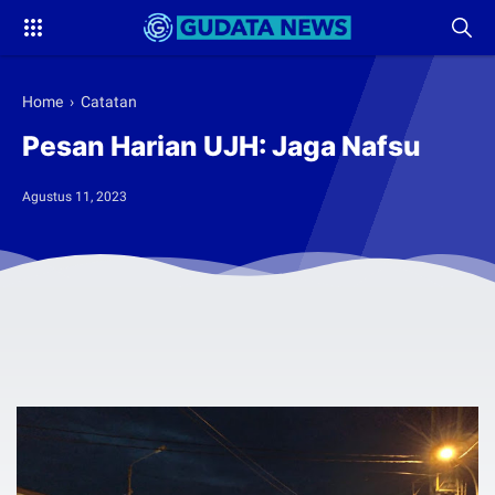
Home
›
Catatan
Pesan Harian UJH: Jaga Nafsu
Agustus 11, 2023