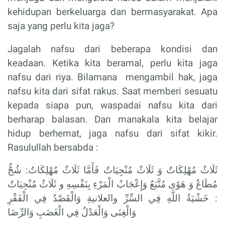
kehidupan berkeluarga dan bermasyarakat. Apa
saja yang perlu kita jaga?
Jagalah nafsu dari beberapa kondisi dan
keadaan. Ketika kita beramal, perlu kita jaga
nafsu dari riya. Bilamana
mengambil hak, jaga
nafsu kita dari sifat rakus. Saat memberi sesuatu
kepada siapa pun, waspadai nafsu kita dari
berharap balasan. Dan manakala kita belajar
hidup berhemat, jaga nafsu dari sifat kikir.
Rasulullah bersabda :
ثَلَاثٌ مُهْلِكَاتٌ وَ ثَلَاثٌ مُنْجِيَاتٌ فَأَمَّا ثَلَاثٌ مُهْلِكَاتٌ: شُحٌّ
مُطَاعٌ وَ هَوًى مُتَّبَعٌ وَإِعْجَابُ الْمَرْءِ بِنَفْسِهِ و ثَلَاثٌ مُنْجِيَاتٌ
: خَشْيَةُ اللَّهِ فِي السِّرِّ والعلانيةِ وَالْقَصْدُ فِي الْفَقْرِ
وَالْغِنَى وَالْعَدْلُ فِي الْغَضَبِ وَالرِّضَا