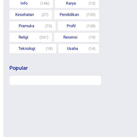
Info
Karya
(146)
(12)
Kesehatan
Pendidikan
(27)
(139)
Pramuka
Profil
(72)
(128)
Religi
Resensi
(241)
(19)
Teknologi
Usaha
(18)
(14)
Popular